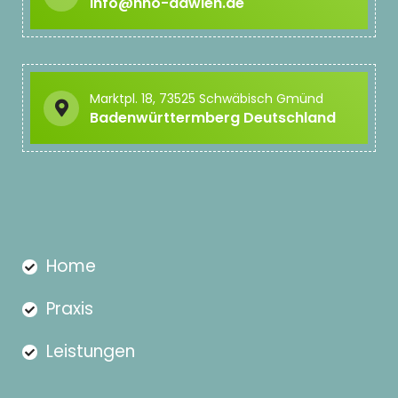
info@hno-dawleh.de
Marktpl. 18, 73525 Schwäbisch Gmünd
Badenwürttermberg Deutschland
Home
Praxis
Leistungen